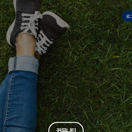
 과정
나를 찾아가는 에니어그램(기초)
나를 찾아가는 에니어그램(심화)
시니어 모델 퍼스널 브랜딩 과정
시니어 뮤직 아카데미(뮤지컬)
명품보이스와 전략스피치 전문가
파크골프 전문가과정(주중)
파크골프 전문가과정(주말)
시드니 JANDA 메디컬 필라테스 강사 과정
AI 비즈니스 에이전트 실전과정
그림책 커뮤니케이터(인문분야)
사용자경험 리서치 전문가
연기자를 위한 영화입체낭독
글로벌 금융투자 전문가(기본)
글로벌 금융투자 전문가(심화)
한양 무선랜 안내(HY-WiFi)
로
커뮤니티