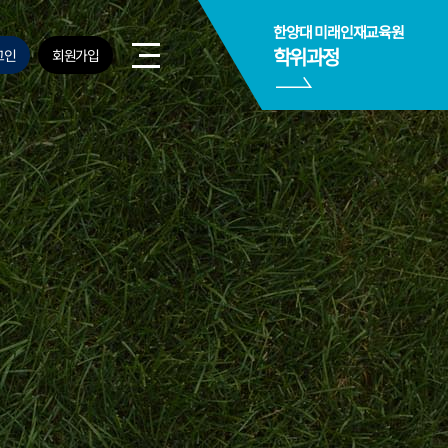
사이트맵
사이트맵 닫기
사이트맵 닫기
한양대 미래인재교육원
열기
학위과정
그인
회원가입