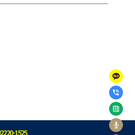
카톡상
전화상
수강신
자주하
)2220-1525