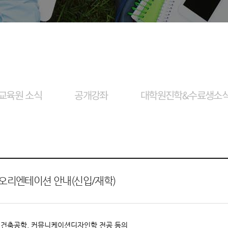
교육원 소식
공개강좌
대학원진학&수료생소
 오리엔테이션 안내(신입/재학)
양, 건축공학, 커뮤니케이션디자인학 전공 등의