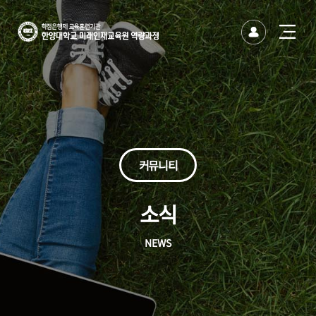
한양대
한양대학교
유저
사이트
바이오·코스메틱산업 최고경영자과정
반도체-AI 산업혁신을 위한 최고경영자
방위산업 최고경영자과정
건설산업 최고경영자과정
생성형AI 융합 최고경영자과정
문화예술 석사 · 박사 후 인증연수 과정
글로벌 미래전략 CEO 과정
나를 찾아가는 에니어그램(기초)
나를 찾아가는 에니어그램(심화)
시니어 모델 퍼스널 브랜딩 과정
시니어 뮤직 아카데미(뮤지컬)
명품보이스와 전략스피치 전문가
파크골프 전문가과정(주중)
파크골프 전문가과정(주말)
시드니 JANDA 메디컬 필라테스 강사 과정
AI 비즈니스 에이전트 실전과정
그림책 커뮤니케이터(인문분야)
사용자경험 리서치 전문가
연기자를 위한 영화입체낭독
글로벌 금융투자 전문가(기본)
글로벌 금융투자 전문가(심화)
하와이훌라댄스지도사 자격증 과정
국제 고객서비스전문가 과정
한양 무선랜 안내(HY-WiFi)
사이트맵 닫기
사이트맵 닫기
미래인재교육원
토글
열기
미래인재교육원
버튼
커뮤니티
소식
NEWS