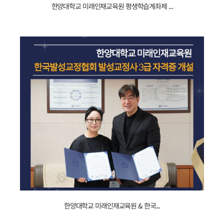
한양대학교 미래인재교육원 평생학습계좌제 ...
국가평생진흥원장상
_
수상
_
언론기사.jpg
231215011354_
한양대학교 미래인재교육원 & 한국...
한국발성교정협회