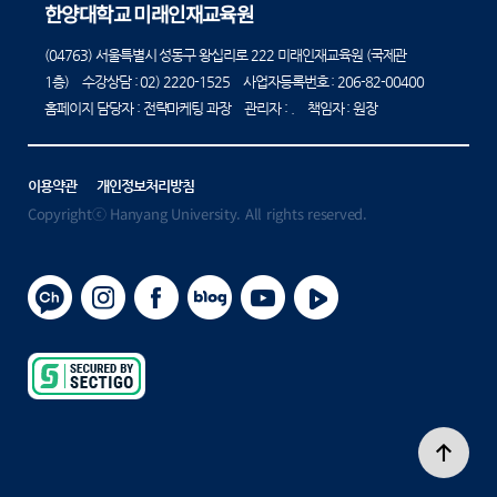
한양대학교 미래인재교육원
(04763) 서울특별시 성동구 왕십리로 222 미래인재교육원 (국제관
1층) 수강상담 :
02) 2220-1525
사업자등록번호 : 206-82-00400
홈페이지 담당자 : 전략마케팅 과장 관리자 : . 책임자 : 원장
이용약관
개인정보처리방침
Copyrightⓒ Hanyang University. All rights reserved.
카카오채널
인스타그램
페이스북
블로그
유튜브
플레이
secured
by
sectigo
상단으로 이