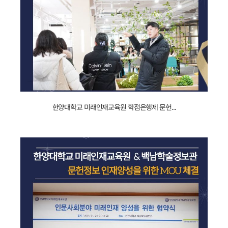
240130112141_
한양대학교 미래인재교육원 학점은행제 문헌...
문헌정보학
__
애완동물관리전공
_
입시설명회
_
성료.jpg