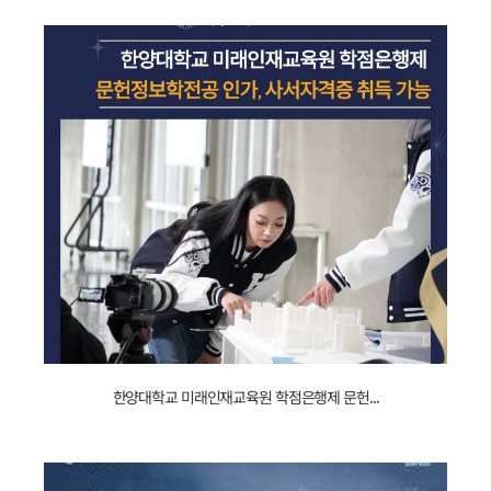
_
업무협약
_
뉴스언론.jpg
231206024718_
한양대학교 미래인재교육원 학점은행제 문헌...
언론기사
_
문헌정보학전공