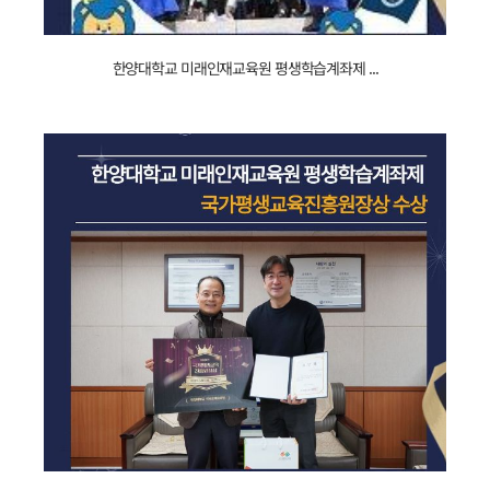
썸네일.jpg
240105100953_
한양대학교 미래인재교육원 평생학습계좌제 ...
언론기사
_
검정고시
__229.jpg
231229101753_