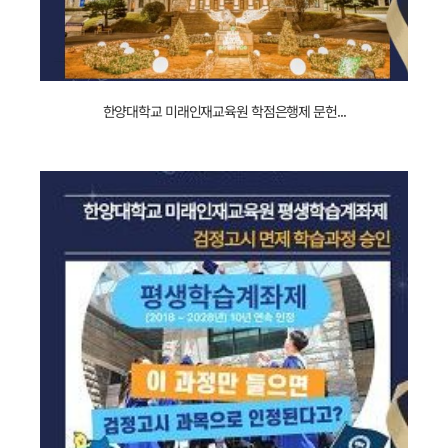
240117111320_
한양대학교 미래인재교육원 학점은행제 문헌...
문헌정보
_
애완동물
_
특강
_
및
_
설명회
_
개최
_