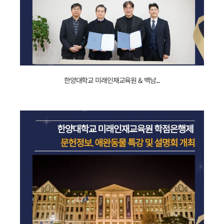
240126100051_
한양대학교 미래인재교육원 & 백남...
문헌정보
_
인재양성을
_
위한
_MOU.jpg