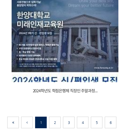
_
인가
__
사서자격증,20231206143720_db801380274801
231113094657_2024학년도
2024학년도 학점은행제 직장인 주말과정...
_
신편입생
_
모집
1
2
3
4
5
6
제일
이전으로
_
이전으로