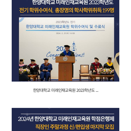
(524.438).png
240222034320_2023학년도
한양대학교 미래인재교육원 2023학년도 ...
_
전기
_
학위수여식
_