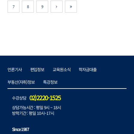
언론기사
7
8
9
다음으로
마지막으로
_229.jpg
언론기사
편입정보
교육원소식
학자금대출
부동산(자취)정보
특강정보
02)2220-1525
수강상담
상담가능시간 : 평일 9시 ~ 18시
방학기간 : 평일 10시~17시
Since 1987