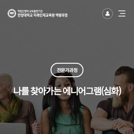
한양대
한양대학교
유저
사이트
바이오·코스메틱산업 최고경영자과정
반도체-AI 산업혁신을 위한 최고경영자
방위산업 최고경영자과정
건설산업 최고경영자과정
생성형AI 융합 최고경영자과정
문화예술 석사 · 박사 후 인증연수 과정
글로벌 미래전략 CEO 과정
나를 찾아가는 에니어그램(기초)
나를 찾아가는 에니어그램(심화)
시니어 모델 퍼스널 브랜딩 과정
시니어 뮤직 아카데미(뮤지컬)
명품보이스와 전략스피치 전문가
파크골프 전문가과정(주중)
파크골프 전문가과정(주말)
시드니 JANDA 메디컬 필라테스 강사 과정
AI 비즈니스 에이전트 실전과정
그림책 커뮤니케이터(인문분야)
사용자경험 리서치 전문가
연기자를 위한 영화입체낭독
글로벌 금융투자 전문가(기본)
글로벌 금융투자 전문가(심화)
하와이훌라댄스지도사 자격증 과정
국제 고객서비스전문가 과정
한양 무선랜 안내(HY-WiFi)
사이트맵 닫기
사이트맵 닫기
미래인재교육원
토글
열기
미래인재교육원
버튼
전문가과정
나를 찾아가는 에니어그램(심화)