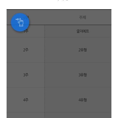
구분
주제
교
1주
굴지예프
육
과
정
2주
2유형
표
3주
3유형
4주
4유형