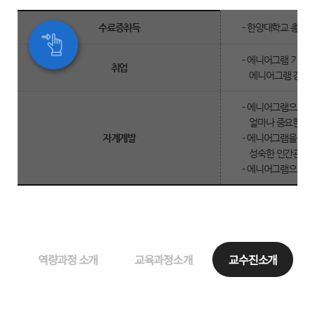
수
수료증취득
- 한양대학교 총장
료
후
- 에니어그램 기반 
취업
비
에니어그램 강사 
전
- 에니어그램으로 
얼마나 중요한지 
자계계발
- 에니어그램을 통
성숙한 인간관계로
- 에니어그램으로 
역량과정 소개
교육과정소개
교수진소개