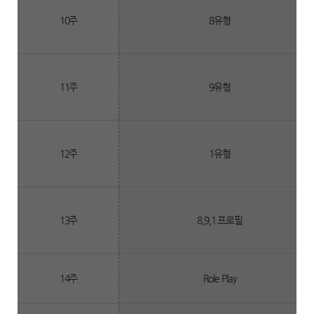
10주
8유형
11주
9유형
12주
1유형
13주
8,9,1 프로필
14주
Role Play