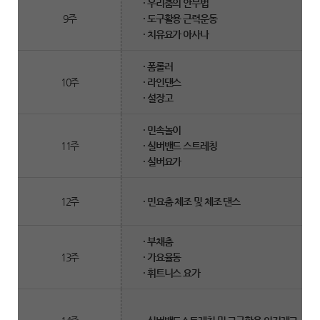
· 우리춤의 안무법
9주
· 도구활용 근력운동
· 치유요가 아사나
· 폼롤러
10주
· 라인댄스
· 설장고
· 민속놀이
11주
· 실버밴드 스트레칭
· 실버요가
12주
· 민요춤 체조 및 체조 댄스
· 부채춤
13주
· 가요율동
· 휘트니스 요가