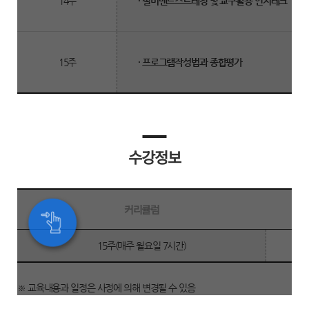
14주
· 실버밴드스트레칭 및 교구활용 인지레크
15주
· 프로그램작성법과 종합평가
수강정보
커리큘럼
수
15주(매주 월요일 7시간)
강
정
※ 교육내용과 일정은 사정에 의해 변경될 수 있음
보