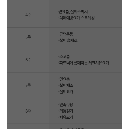
·민요춤, 실버스피치
4주
· 치매예방요가 스트레칭
· 근력운동
5주
· 실버 춤체조
· 소고춤
6주
· 파트너와 함께하는 레크치유요가
· 민요춤
7주
· 실버체조
· 실버요가
· 민속무용
8주
· 리듬걷기
· 치유요가