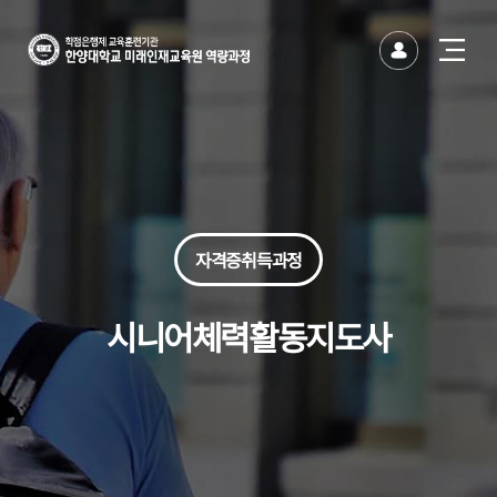
한양대
한양대학교
유저
사이트
바이오·코스메틱산업 최고경영자과정
반도체-AI 산업혁신을 위한 최고경영자
방위산업 최고경영자과정
건설산업 최고경영자과정
생성형AI 융합 최고경영자과정
문화예술 석사 · 박사 후 인증연수 과정
글로벌 미래전략 CEO 과정
나를 찾아가는 에니어그램(기초)
나를 찾아가는 에니어그램(심화)
시니어 모델 퍼스널 브랜딩 과정
시니어 뮤직 아카데미(뮤지컬)
명품보이스와 전략스피치 전문가
파크골프 전문가과정(주중)
파크골프 전문가과정(주말)
시드니 JANDA 메디컬 필라테스 강사 과정
AI 비즈니스 에이전트 실전과정
그림책 커뮤니케이터(인문분야)
사용자경험 리서치 전문가
연기자를 위한 영화입체낭독
글로벌 금융투자 전문가(기본)
글로벌 금융투자 전문가(심화)
하와이훌라댄스지도사 자격증 과정
국제 고객서비스전문가 과정
한양 무선랜 안내(HY-WiFi)
사이트맵 닫기
사이트맵 닫기
미래인재교육원
토글
열기
미래인재교육원
버튼
자격증취득과정
시니어체력활동지도사