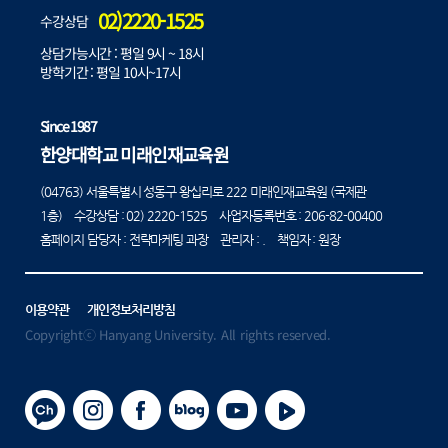
02)2220-1525
수강상담
상담가능시간 : 평일 9시 ~ 18시
방학기간 : 평일 10시~17시
Since 1987
한양대학교 미래인재교육원
(04763) 서울특별시 성동구 왕십리로 222 미래인재교육원 (국제관
1층) 수강상담 :
02) 2220-1525
사업자등록번호 : 206-82-00400
홈페이지 담당자 : 전략마케팅 과장 관리자 : . 책임자 : 원장
이용약관
개인정보처리방침
Copyrightⓒ Hanyang University. All rights reserved.
카카오채널
인스타그램
페이스북
블로그
유튜브
플레이