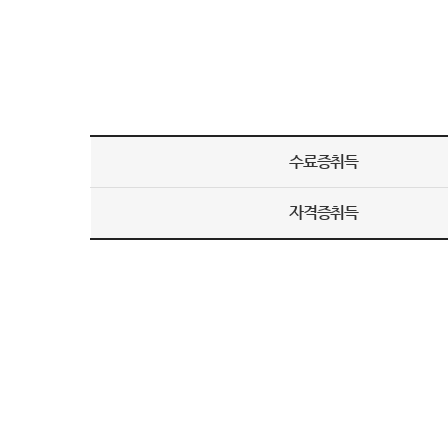
수
수료증취득
료
후
자격증취득
비
전