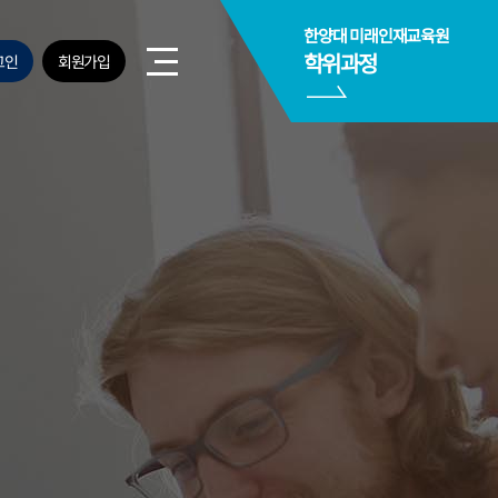
사이트맵
사이트맵 닫기
사이트맵 닫기
한양대 미래인재교육원
열기
학위과정
그인
회원가입