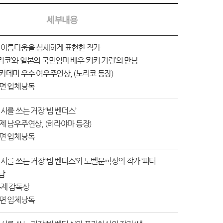
세부내용
의 아름다움을 섬세하게 표현한 작가
코’와 일본의 국민엄마 배우 ‘키키 기린’의 만남
카데미 우수 여우주연상, (노리코 등장)
장면 입체낭독
시를 쓰는 거장 ‘빔 벤더스’
제 남우주연상, (히라야마 등장)
장면 입체낭독
 시를 쓰는 거장 ‘빔 벤더스’와 노벨문학상의 작가 ‘피터
남
화제 감독상
장면 입체낭독