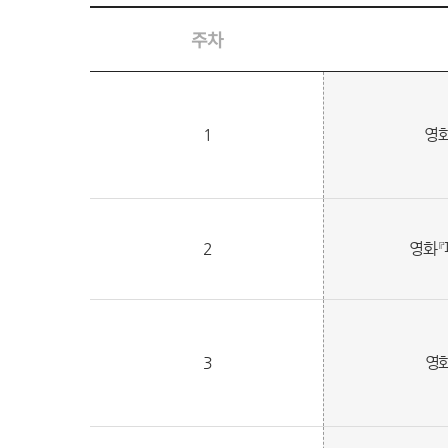
주차
교
육
1
영화
과
정
표
2
영화 
3
영화