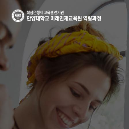
한양대
한양대학교
바이오·코스메틱산업 최고경영자과정
반도체-AI 산업혁신을 위한 최고경영자
방위산업 최고경영자과정
건설산업 최고경영자과정
생성형AI 융합 최고경영자과정
문화예술 석사 · 박사 후 인증연수 과정
글로벌 미래전략 CEO 과정
하와이훌라댄스지도사 자격증 과정
국제 고객서비스전문가 과정
미래인재교육원
미래인재교육원