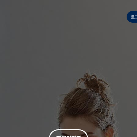
 과정
나를 찾아가는 에니어그램(기초)
나를 찾아가는 에니어그램(심화)
시니어 모델 퍼스널 브랜딩 과정
시니어 뮤직 아카데미(뮤지컬)
명품보이스와 전략스피치 전문가
파크골프 전문가과정(주중)
파크골프 전문가과정(주말)
시드니 JANDA 메디컬 필라테스 강사 과정
AI 비즈니스 에이전트 실전과정
그림책 커뮤니케이터(인문분야)
사용자경험 리서치 전문가
연기자를 위한 영화입체낭독
글로벌 금융투자 전문가(기본)
글로벌 금융투자 전문가(심화)
한양 무선랜 안내(HY-WiFi)
로