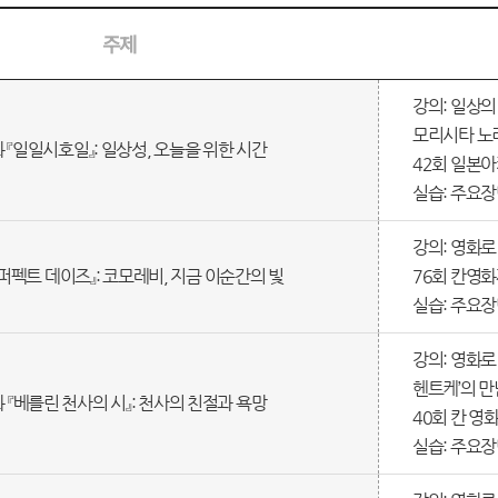
주제
강의: 일상
모리시타 노리
 『일일시호일』: 일상성, 오늘을 위한 시간
42회 일본아
실습: 주요
강의: 영화로 
『퍼펙트 데이즈』: 코모레비, 지금 이순간의 빛
76회 칸영화
실습: 주요
강의: 영화로
헨트케’의 만
 『베를린 천사의 시』: 천사의 친절과 욕망
40회 칸 영
실습: 주요