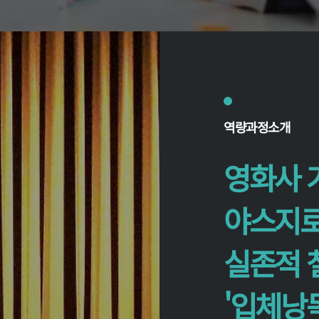
역
량과정소개
영화사 
야스지로
실존적 
'입체낭독