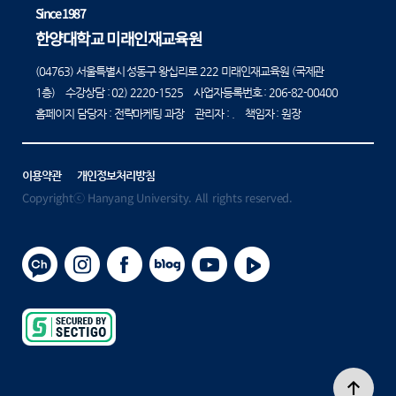
Since 1987
한양대학교 미래인재교육원
(04763) 서울특별시 성동구 왕십리로 222 미래인재교육원 (국제관
1층) 수강상담 :
02) 2220-1525
사업자등록번호 : 206-82-00400
홈페이지 담당자 : 전략마케팅 과장 관리자 : . 책임자 : 원장
이용약관
개인정보처리방침
Copyrightⓒ Hanyang University. All rights reserved.
카카오채널
인스타그램
페이스북
블로그
유튜브
플레이
secured
by
sectigo
상단으로 이