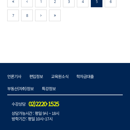
1
2
3
4
5
6
제일
이전으로
이전으로
7
8
다음으로
마지막으로
언론기사
편입정보
교육원소식
학자금대출
부동산(자취)정보
특강정보
02)2220-1525
수강상담
상담가능시간 : 평일 9시 ~ 18시
방학기간 : 평일 10시~17시