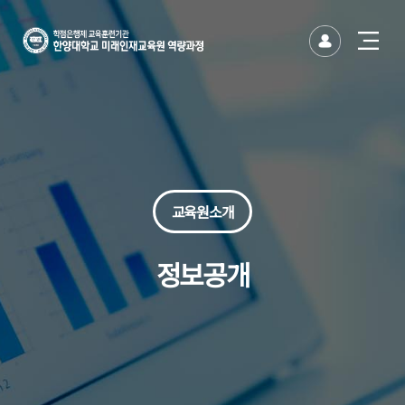
한양대
한양대학교
유저
사이트
바이오·코스메틱산업 최고경영자과정
반도체-AI 산업혁신을 위한 최고경영자
방위산업 최고경영자과정
건설산업 최고경영자과정
생성형AI 융합 최고경영자과정
문화예술 석사 · 박사 후 인증연수 과정
글로벌 미래전략 CEO 과정
나를 찾아가는 에니어그램(기초)
나를 찾아가는 에니어그램(심화)
시니어 모델 퍼스널 브랜딩 과정
시니어 뮤직 아카데미(뮤지컬)
명품보이스와 전략스피치 전문가
파크골프 전문가과정(주중)
파크골프 전문가과정(주말)
시드니 JANDA 메디컬 필라테스 강사 과정
AI 비즈니스 에이전트 실전과정
그림책 커뮤니케이터(인문분야)
사용자경험 리서치 전문가
연기자를 위한 영화입체낭독
글로벌 금융투자 전문가(기본)
글로벌 금융투자 전문가(심화)
하와이훌라댄스지도사 자격증 과정
국제 고객서비스전문가 과정
한양 무선랜 안내(HY-WiFi)
사이트맵 닫기
사이트맵 닫기
미래인재교육원
토글
열기
미래인재교육원
버튼
교육원소개
정보공개