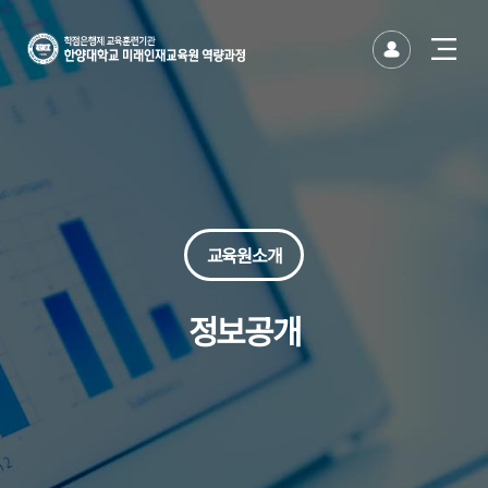
한양대
한양대학교
유저
사이트
바이오·코스메틱산업 최고경영자과정
반도체-AI 산업혁신을 위한 최고경영자
방위산업 최고경영자과정
건설산업 최고경영자과정
생성형AI 융합 최고경영자과정
문화예술 석사 · 박사 후 인증연수 과정
글로벌 미래전략 CEO 과정
나를 찾아가는 에니어그램(기초)
나를 찾아가는 에니어그램(심화)
시니어 모델 퍼스널 브랜딩 과정
시니어 뮤직 아카데미(뮤지컬)
명품보이스와 전략스피치 전문가
파크골프 전문가과정(주중)
파크골프 전문가과정(주말)
시드니 JANDA 메디컬 필라테스 강사 과정
AI 비즈니스 에이전트 실전과정
그림책 커뮤니케이터(인문분야)
사용자경험 리서치 전문가
연기자를 위한 영화입체낭독
글로벌 금융투자 전문가(기본)
글로벌 금융투자 전문가(심화)
하와이훌라댄스지도사 자격증 과정
국제 고객서비스전문가 과정
한양 무선랜 안내(HY-WiFi)
사이트맵 닫기
사이트맵 닫기
미래인재교육원
토글
열기
미래인재교육원
버튼
교육원소개
정보공개