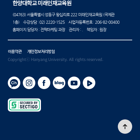
한양대학교 미래인재교육원
(04763) 서울특별시 성동구 왕십리로 222 미래인재교육원 (국제관
1층) 수강상담 :
02) 2220-1525
사업자등록번호 : 206-82-00400
홈페이지 담당자 : 전략마케팅 과장 관리자 : . 책임자 : 원장
이용약관
개인정보처리방침
Copyrightⓒ Hanyang University. All rights reserved.
카카오채널
인스타그램
페이스북
블로그
유튜브
플레이
secured
by
sectigo
상단으로 이